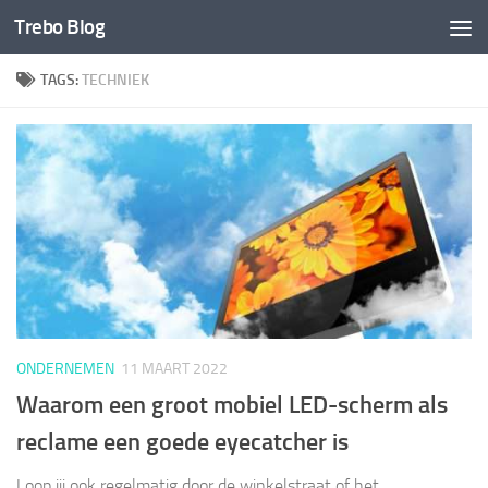
Trebo Blog
Doorgaan naar inhoud
TAGS:
TECHNIEK
ONDERNEMEN
11 MAART 2022
Waarom een groot mobiel LED-scherm als
reclame een goede eyecatcher is
Loop jij ook regelmatig door de winkelstraat of het