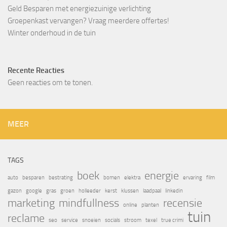
Geld Besparen met energiezuinige verlichting
Groepenkast vervangen? Vraag meerdere offertes!
Winter onderhoud in de tuin
Recente Reacties
Geen reacties om te tonen.
MEER
TAGS
boek
energie
auto
besparen
bestrating
bomen
elektra
ervaring
film
gazon
google
gras
groen
holleeder
kerst
klussen
laadpaal
linkedin
marketing
mindfullness
recensie
online
planten
tuin
reclame
seo
service
snoeien
socials
stroom
texel
true crimi