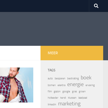
MEER
TAGS
boek
auto
besparen
bestrating
energie
bomen
elektra
ervaring
film
gazon
google
gras
groen
holleeder
kerst
klussen
laadpaal
marketing
linkedin