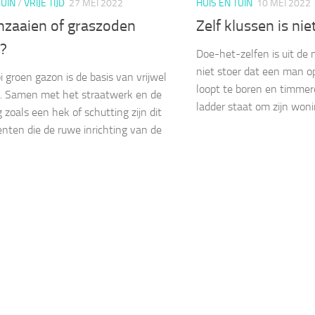
TUIN
/
VRIJE TIJD
27 MEI 2022
HUIS EN TUIN
10 MEI 2022
nzaaien of graszoden
Zelf klussen is ni
?
Doe-het-zelfen is uit de 
niet stoer dat een man o
 groen gazon is de basis van vrijwel
loopt te boren en timmere
n. Samen met het straatwerk en de
ladder staat om zijn wonin
 zoals een hek of schutting zijn dit
nten die de ruwe inrichting van de