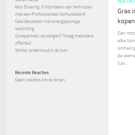
HUIS EN 
Mijn Ervaring: 5 Voordelen van Verhuizen
Gras i
met een Professioneel Verhuisbedrijf
kopen
Geld Besparen met energiezuinige
verlichting
Een mooi
Groepenkast vervangen? Vraag meerdere
elke tui
offertes!
omheiing
Winter onderhoud in de tuin
de eleme
tuin...
Recente Reacties
Geen reacties om te tonen.