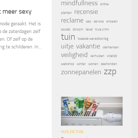
mindfullness
online
et meer sexy
recensie
planten
reclame
seo
service
snoeien
mode geraakt. Het is
socials
stroom
texel
true crimi
p de zaterdagen zelf
tuin
n. Of zelf op de
tweede wereldoorlog
uitje
vakantie
g te schilderen. In...
vakmensen
veiligheid
verhuizen
vrijetijd
webshop
winter
wonen
zeehonden
zzp
zonnepanelen
HUIS EN TUIN