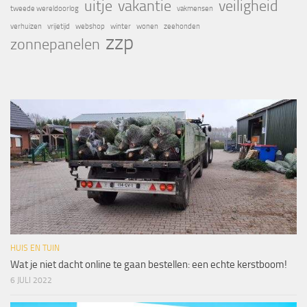
uitje
vakantie
veiligheid
tweede wereldoorlog
vakmensen
verhuizen
vrijetijd
webshop
winter
wonen
zeehonden
zzp
zonnepanelen
HUIS EN TUIN
Wat je niet dacht online te gaan bestellen: een echte kerstboom!
6 JULI 2022