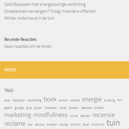
Geld Besparen met energiezuinige verlichting
Groepenkast vervangen? Vraag meerdere offertes!
Winter onderhoud in de tuin
Recente Reacties
Geen reacties om te tonen.
MEER
TAGS
boek
energie
auto
besparen
bestrating
bomen
elektra
ervaring
film
gazon
google
gras
groen
holleeder
kerst
klussen
laadpaal
linkedin
marketing
mindfullness
recensie
online
planten
tuin
reclame
seo
service
snoeien
socials
stroom
texel
true crimi