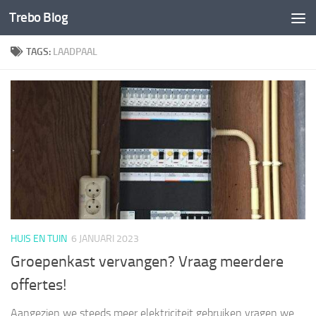
Trebo Blog
Doorgaan naar inhoud
TAGS:
LAADPAAL
HUIS EN TUIN
6 JANUARI 2023
Groepenkast vervangen? Vraag meerdere
offertes!
Aangezien we steeds meer elektriciteit gebruiken vragen we