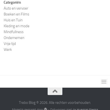
Categoriën
Auto en vervoer
Boeken en Films
Huis en Tuin
Kleding en mode
Mindfullness
Ondernemen
Vrije tijd
Werk
Trebo Blog © 2026. Alle rechten voorbehouden.
Mogelijk gemaakt door
- Ontworpen met de
Hueman thema