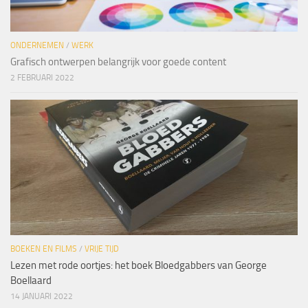
ONDERNEMEN
/
WERK
Grafisch ontwerpen belangrijk voor goede content
2 FEBRUARI 2022
BOEKEN EN FILMS
/
VRIJE TIJD
Lezen met rode oortjes: het boek Bloedgabbers van George
Boellaard
14 JANUARI 2022