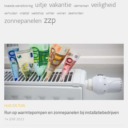
uitje
vakantie
veiligheid
tweede wereldoorlog
vakmensen
verhuizen
vrijetijd
webshop
winter
wonen
zeehonden
zzp
zonnepanelen
HUIS EN TUIN
Run op warmtepompen en zonnepanelen bij installatiebedrijven
14 JUNI 2022