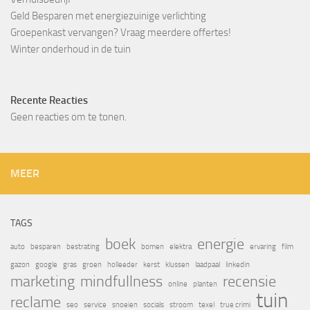
Geld Besparen met energiezuinige verlichting
Groepenkast vervangen? Vraag meerdere offertes!
Winter onderhoud in de tuin
Recente Reacties
Geen reacties om te tonen.
MEER
TAGS
boek
energie
auto
besparen
bestrating
bomen
elektra
ervaring
film
gazon
google
gras
groen
holleeder
kerst
klussen
laadpaal
linkedin
marketing
mindfullness
recensie
online
planten
tuin
reclame
seo
service
snoeien
socials
stroom
texel
true crimi