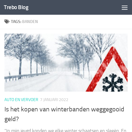
Trebo Blog
Doorgaan naar inhoud
TAGS:
BANDEN
AUTO EN VERVOER
7 JANUARI 2022
Is het kopen van winterbanden weggegooid
geld?
“In mijn jeugd konden we elke winter schaatsen en sleeën. En