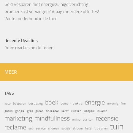
Geld Besparen met energiezuinige verlichting
Groepenkast vervangen? Vraag meerdere offertes!
Winter onderhoud in de tuin
Recente Reacties
Geen reacties om te tonen.
MEER
TAGS
boek
energie
auto
besparen
bestrating
bomen
elektra
ervaring
film
gazon
google
gras
groen
holleeder
kerst
klussen
laadpaal
linkedin
marketing
mindfullness
recensie
online
planten
tuin
reclame
seo
service
snoeien
socials
stroom
texel
true crimi