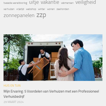
uitje
vakantie
veiligheid
tweede wereldoorlog
vakmensen
verhuizen
vrijetijd
webshop
winter
wonen
zeehonden
zzp
zonnepanelen
HUIS EN TUIN
Mijn Ervaring: 5 Voordelen van Verhuizen met een Professioneel
Verhuisbedrijf
29 MAART 2024